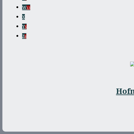
W
13
X
Y
5
Z
6
Hof