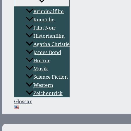
Kriminalfilm
Komödie
Film Noir
Historienfilm
Agatha Christie
James Bond
Horror
Musik
Science Fiction
Western
Zeichentrick
Glossar