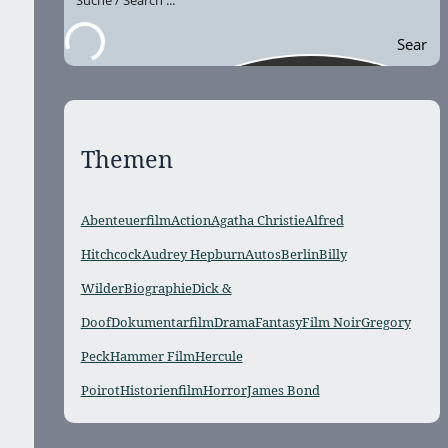
Sear
ch
Themen
Abenteuerfilm
Action
Agatha Christie
Alfred
Hitchcock
Audrey Hepburn
Autos
Berlin
Billy
Wilder
Biographie
Dick &
Doof
Dokumentarfilm
Drama
Fantasy
Film Noir
Gregory
Peck
Hammer Film
Hercule
Poirot
Historienfilm
Horror
James Bond