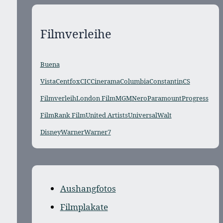
Filmverleihe
Buena
Vista
Centfox
CIC
Cinerama
Columbia
Constantin
CS
Filmverleih
London Film
MGM
Nero
Paramount
Progress
Film
Rank Film
United Artists
Universal
Walt
Disney
Warner
Warner7
Aushangfotos
Filmplakate