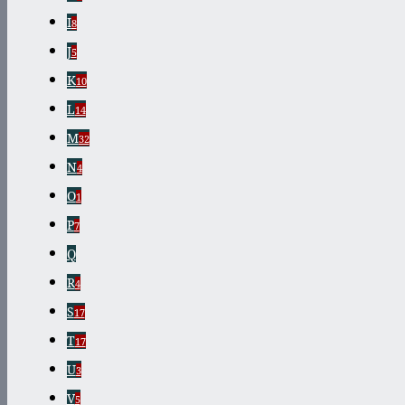
I
8
J
5
K
10
L
14
M
32
N
4
O
1
P
7
Q
R
4
S
17
T
17
U
3
V
5