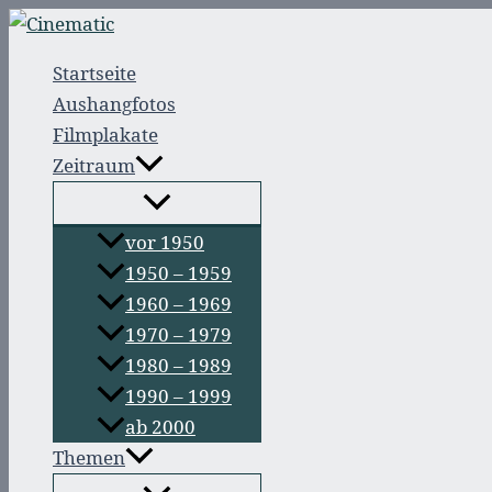
Zum
Inhalt
Startseite
springen
Aushangfotos
Filmplakate
Zeitraum
vor 1950
1950 – 1959
1960 – 1969
1970 – 1979
1980 – 1989
1990 – 1999
ab 2000
Themen