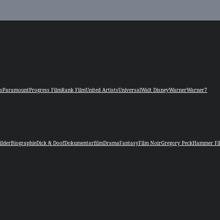
o
Paramount
Progress Film
Rank Film
United Artists
Universal
Walt Disney
Warner
Warner7
ilder
Biographie
Dick & Doof
Dokumentarfilm
Drama
Fantasy
Film Noir
Gregory Peck
Hammer Fi