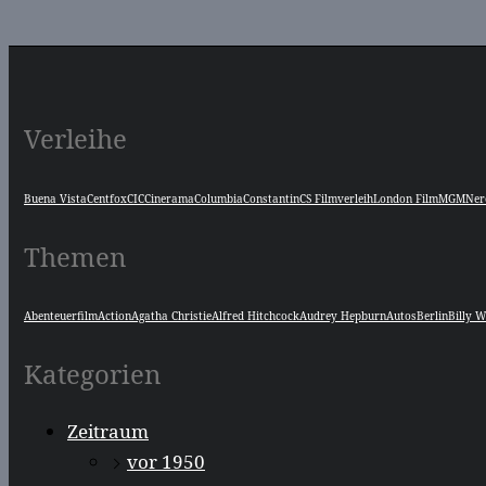
Verleihe
Buena Vista
Centfox
CIC
Cinerama
Columbia
Constantin
CS Filmverleih
London Film
MGM
Ner
Themen
Abenteuerfilm
Action
Agatha Christie
Alfred Hitchcock
Audrey Hepburn
Autos
Berlin
Billy W
Kategorien
Zeitraum
vor 1950