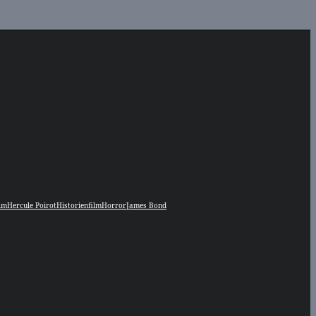
lm
Hercule Poirot
Historienfilm
Horror
James Bond