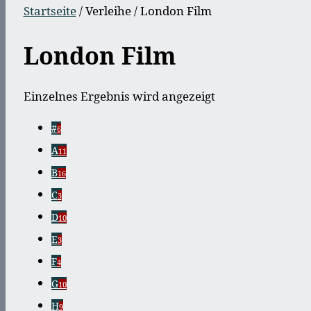
Startseite
/ Verleihe / London Film
London Film
Einzelnes Ergebnis wird angezeigt
#
6
A
11
B
16
C
3
D
10
E
3
F
4
G
10
H
9