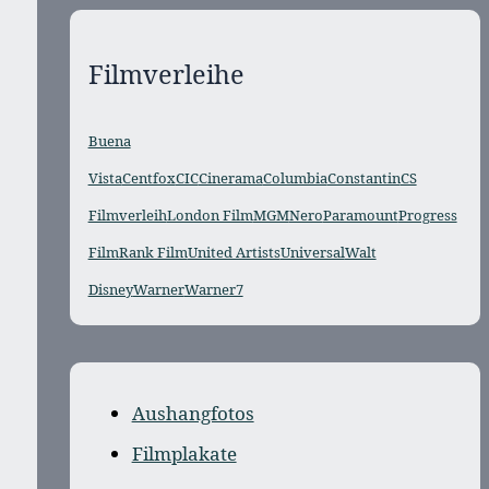
Filmverleihe
Buena
Vista
Centfox
CIC
Cinerama
Columbia
Constantin
CS
Filmverleih
London Film
MGM
Nero
Paramount
Progress
Film
Rank Film
United Artists
Universal
Walt
Disney
Warner
Warner7
Aushangfotos
Filmplakate