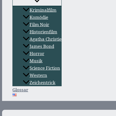
Kriminalfilm
Komödie
Film Noir
Historienfilm
Agatha Christie
James Bond
Horror
Musik
Science Fiction
Western
Zeichentrick
Glossar