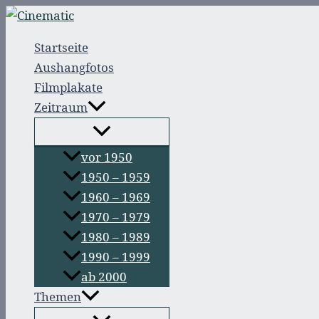
Zum
Inhalt
Startseite
springen
Aushangfotos
Filmplakate
Zeitraum
vor 1950
1950 – 1959
1960 – 1969
1970 – 1979
1980 – 1989
1990 – 1999
ab 2000
Themen