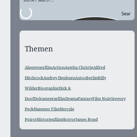
Sear
ch
Themen
Abenteuerfilm
Action
Agatha Christie
Alfred
Hitchcock
Audrey Hepburn
Autos
Berlin
Billy
Wilder
Biographie
Dick &
Doof
Dokumentarfilm
Drama
Fantasy
Film Noir
Gregory
Peck
Hammer Film
Hercule
Poirot
Historienfilm
Horror
James Bond