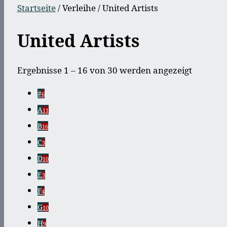
Startseite
/ Verleihe / United Artists
United Artists
Nach
Ergebnisse 1 – 16 von 30 werden angezeigt
neueste
#
6
sortiert
A
11
B
16
C
3
D
10
E
3
F
4
G
10
H
9