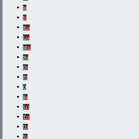
I
8
J
5
K
10
L
14
M
32
N
4
O
1
P
7
Q
R
4
S
17
T
17
U
3
V
5