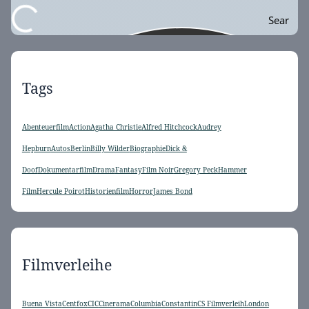
Sear
ch
Tags
Abenteuerfilm
Action
Agatha Christie
Alfred Hitchcock
Audrey
Hepburn
Autos
Berlin
Billy Wilder
Biographie
Dick &
Doof
Dokumentarfilm
Drama
Fantasy
Film Noir
Gregory Peck
Hammer
Film
Hercule Poirot
Historienfilm
Horror
James Bond
Filmverleihe
Buena Vista
Centfox
CIC
Cinerama
Columbia
Constantin
CS Filmverleih
London