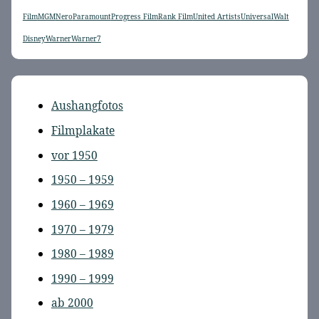
Film
MGM
Nero
Paramount
Progress Film
Rank Film
United Artists
Universal
Walt
Disney
Warner
Warner7
Aushangfotos
Filmplakate
vor 1950
1950 – 1959
1960 – 1969
1970 – 1979
1980 – 1989
1990 – 1999
ab 2000