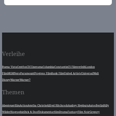
Verleihe
Buena Vista
Centfox
CIC
Cinerama
Columbia
Constantin
CS Filmverleih
London
Film
MGM
Nero
Paramount
Progress Film
Rank Film
United Artists
Universal
Walt
Disney
Warner
Warner7
Themen
Abenteuerfilm
Action
Agatha Christie
Alfred Hitchcock
Audrey Hepburn
Autos
Berlin
Billy
Wilder
Biographie
Dick & Doof
Dokumentarfilm
Drama
Fantasy
Film Noir
Gregory