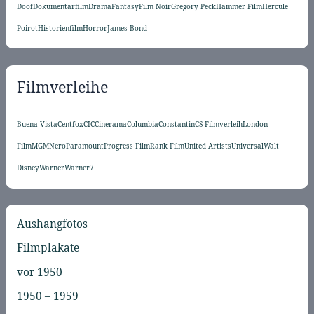
Doof
Dokumentarfilm
Drama
Fantasy
Film Noir
Gregory Peck
Hammer Film
Hercule
Poirot
Historienfilm
Horror
James Bond
Filmverleihe
Buena Vista
Centfox
CIC
Cinerama
Columbia
Constantin
CS Filmverleih
London
Film
MGM
Nero
Paramount
Progress Film
Rank Film
United Artists
Universal
Walt
Disney
Warner
Warner7
Aushangfotos
Filmplakate
vor 1950
1950 – 1959