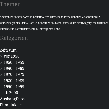
Themen
Abenteuerfilm
Action
Agatha Christie
Alfred Hitchcock
Audrey Hepburn
Autos
Berlin
Billy
Wilder
Biographie
Dick & Doof
Dokumentarfilm
Drama
Fantasy
Film Noir
Gregory Peck
Hammer
Film
Hercule Poirot
Historienfilm
Horror
James Bond
Kategorien
Zeitraum
vor 1950
1950 - 1959
1960 - 1969
1970 - 1979
1980 - 1989
1990 - 1999
ab 2000
Aushangfotos
Filmplakate