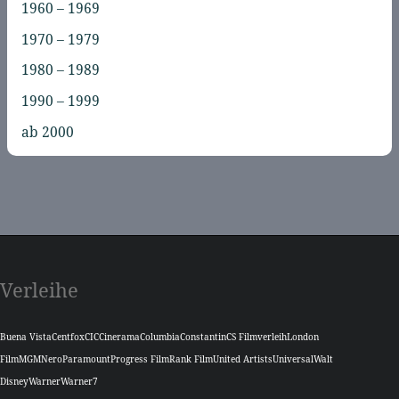
1960 – 1969
1970 – 1979
1980 – 1989
1990 – 1999
ab 2000
Verleihe
Buena Vista
Centfox
CIC
Cinerama
Columbia
Constantin
CS Filmverleih
London
Film
MGM
Nero
Paramount
Progress Film
Rank Film
United Artists
Universal
Walt
Disney
Warner
Warner7