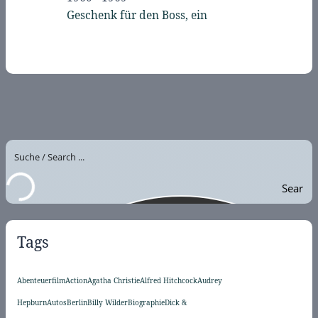
Geschenk für den Boss, ein
Sear
ch
Tags
Abenteuerfilm
Action
Agatha Christie
Alfred Hitchcock
Audrey
Hepburn
Autos
Berlin
Billy Wilder
Biographie
Dick &